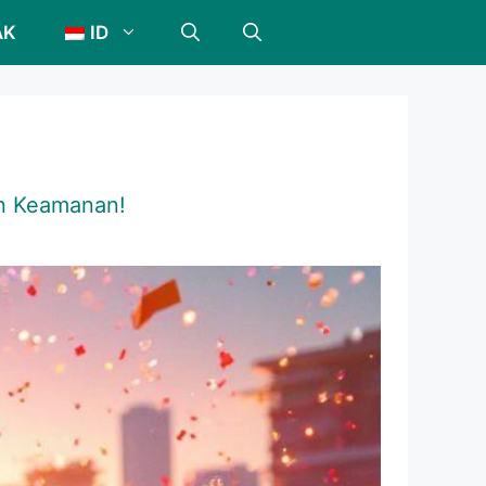
AK
ID
an Keamanan!