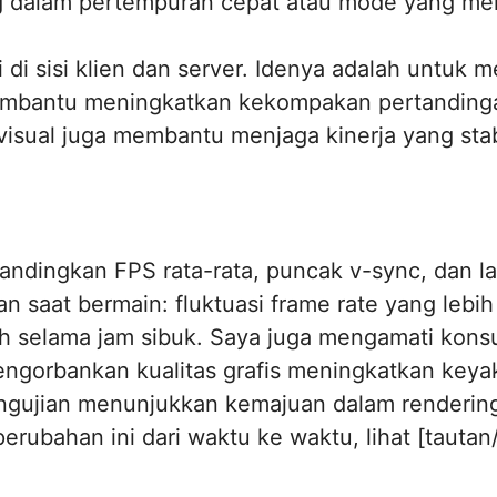
ng dalam pertempuran cepat atau mode yang men
 di sisi klien dan server. Idenya adalah untuk m
embantu meningkatkan kekompakan pertandingan
sual juga membantu menjaga kinerja yang stabi
andingkan FPS rata-rata, puncak v-sync, dan l
n saat bermain: fluktuasi frame rate yang lebi
dah selama jam sibuk. Saya juga mengamati kon
gorbankan kualitas grafis meningkatkan keya
engujian menunjukkan kemajuan dalam rendering,
ubahan ini dari waktu ke waktu, lihat [tautan/