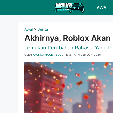
Langsung
AWAL
ke
konten
Awal
>
Berita
Akhirnya, Roblox Akan
Temukan Perubahan Rahasia Yang Da
OLEH
AFONSO FIGUEIREDO
DITERBITKAN DI:
6 JUNI 2026