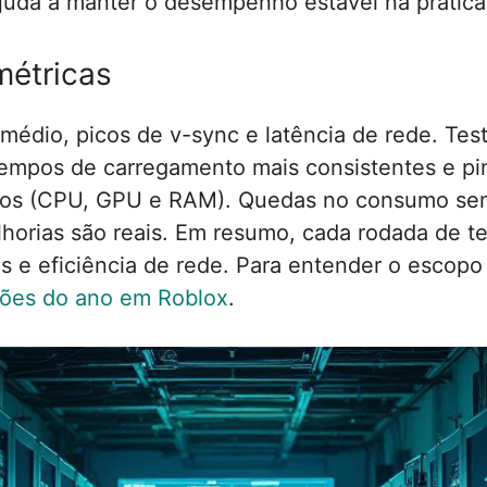
juda a manter o desempenho estável na prática
métricas
édio, picos de v-sync e latência de rede. Test
tempos de carregamento mais consistentes e pi
s (CPU, GPU e RAM). Quedas no consumo sem p
orias são reais. Em resumo, cada rodada de t
s e eficiência de rede. Para entender o escop
ações do ano em Roblox
.