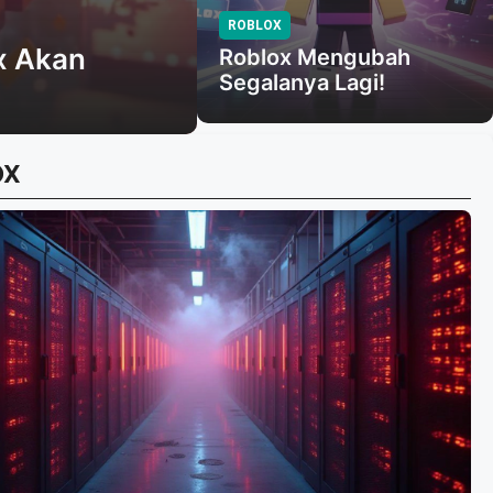
ROBLOX
x Akan
Roblox Mengubah
Segalanya Lagi!
OX