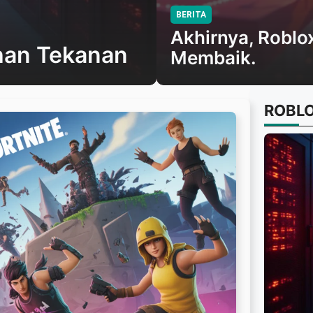
BERITA
Akhirnya, Roblo
han Tekanan
Membaik.
ROBL