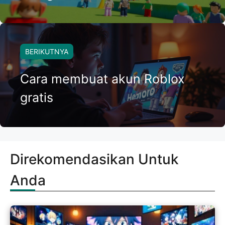
BERIKUTNYA
Cara membuat akun Roblox
gratis
Direkomendasikan Untuk
Anda