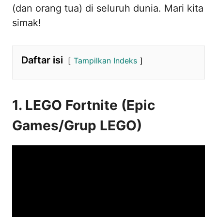
(dan orang tua) di seluruh dunia. Mari kita
simak!
Daftar isi
Tampilkan Indeks
1. LEGO Fortnite (Epic
Games/Grup LEGO)