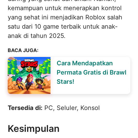
kemampuan untuk menerapkan kontrol
yang sehat ini menjadikan Roblox salah
satu dari 10 game terbaik untuk anak-
anak di tahun 2025.
BACA JUGA:
Cara Mendapatkan
Permata Gratis di Brawl
Stars!
Tersedia di:
PC, Seluler, Konsol
Kesimpulan