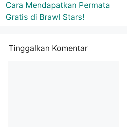
Cara Mendapatkan Permata
Gratis di Brawl Stars!
Tinggalkan Komentar
Komentar