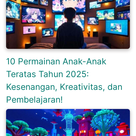
10 Permainan Anak-Anak
Teratas Tahun 2025:
Kesenangan, Kreativitas, dan
Pembelajaran!