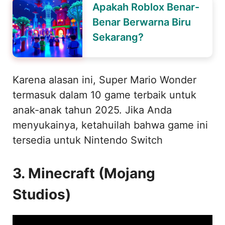
Apakah Roblox Benar-
Benar Berwarna Biru
Sekarang?
Karena alasan ini, Super Mario Wonder
termasuk dalam 10 game terbaik untuk
anak-anak tahun 2025. Jika Anda
menyukainya, ketahuilah bahwa game ini
tersedia untuk Nintendo Switch
3. Minecraft (Mojang
Studios)