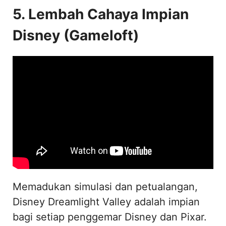
5. Lembah Cahaya Impian
Disney (Gameloft)
Memadukan simulasi dan petualangan,
Disney Dreamlight Valley adalah impian
bagi setiap penggemar Disney dan Pixar.