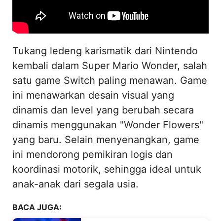
Tukang ledeng karismatik dari Nintendo
kembali dalam Super Mario Wonder, salah
satu game Switch paling menawan. Game
ini menawarkan desain visual yang
dinamis dan level yang berubah secara
dinamis menggunakan "Wonder Flowers"
yang baru. Selain menyenangkan, game
ini mendorong pemikiran logis dan
koordinasi motorik, sehingga ideal untuk
anak-anak dari segala usia.
BACA JUGA: