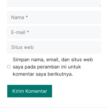
Nama
E-
mail
Situs
web
Simpan nama, email, dan situs web
saya pada peramban ini untuk
komentar saya berikutnya.