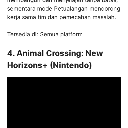
membangun dan menjelajah tanpa batas,
sementara mode Petualangan mendorong
kerja sama tim dan pemecahan masalah.
Tersedia di: Semua platform
4. Animal Crossing: New
Horizons+ (Nintendo)