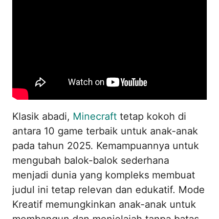
Klasik abadi,
Minecraft
tetap kokoh di
antara 10 game terbaik untuk anak-anak
pada tahun 2025. Kemampuannya untuk
mengubah balok-balok sederhana
menjadi dunia yang kompleks membuat
judul ini tetap relevan dan edukatif. Mode
Kreatif memungkinkan anak-anak untuk