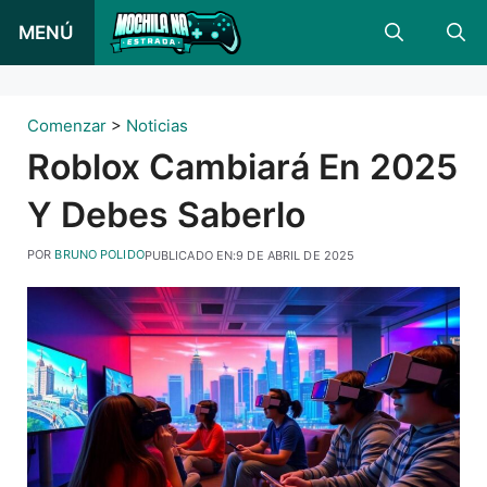
Saltar
MENÚ
al
contenido
Comenzar
>
Noticias
Roblox Cambiará En 2025
Y Debes Saberlo
POR
BRUNO POLIDO
PUBLICADO EN:
9 DE ABRIL DE 2025