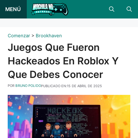
Saltar
MENÚ
al
contenido
Comenzar
>
Brookhaven
Juegos Que Fueron
Hackeados En Roblox Y
Que Debes Conocer
POR
BRUNO POLIDO
PUBLICADO EN:
15 DE ABRIL DE 2025