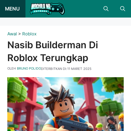
Langsung
MENU
ke
konten
Awal
>
Roblox
Nasib Builderman Di
Roblox Terungkap
OLEH
BRUNO POLIDO
DITERBITKAN DI:
11 MARET 2025