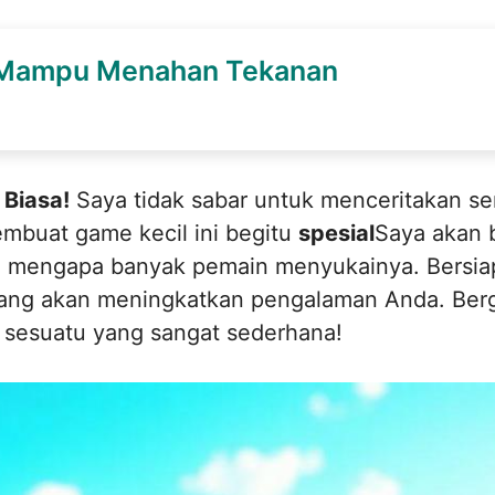
 Mampu Menahan Tekanan
 Biasa!
Saya tidak sabar untuk menceritakan s
mbuat game kecil ini begitu
spesial
Saya akan 
an mengapa banyak pemain menyukainya. Bersia
ang akan meningkatkan pengalaman Anda. Ber
sesuatu yang sangat sederhana!