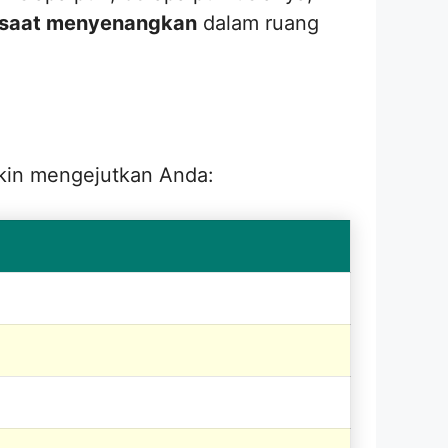
-saat menyenangkan
dalam ruang
gkin mengejutkan Anda: