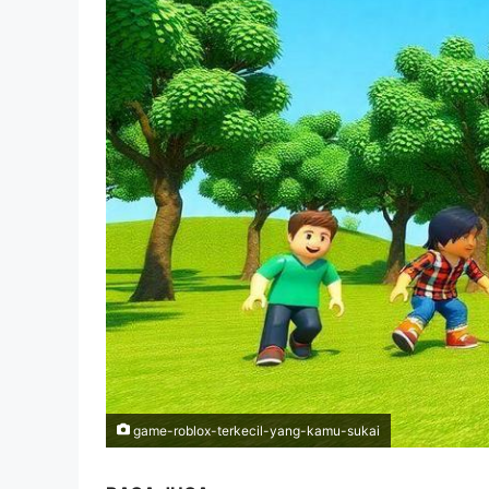
game-roblox-terkecil-yang-kamu-sukai