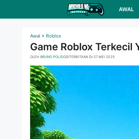
Langsung
AWAL
ke
konten
Awal
>
Roblox
Game Roblox Terkecil 
OLEH
BRUNO POLIDO
DITERBITKAN DI:
27 MEI 2025