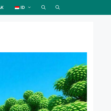
AK
ID