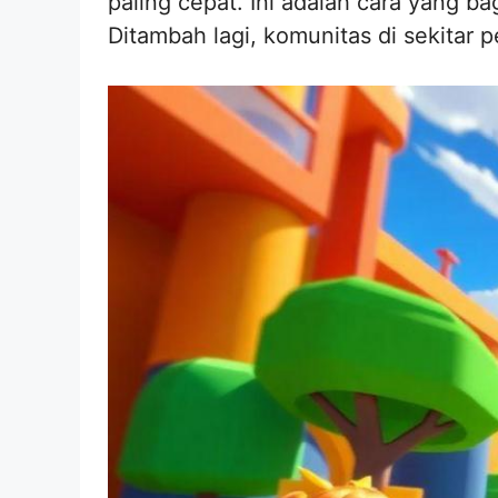
paling cepat. Ini adalah cara yang
Ditambah lagi, komunitas di sekitar