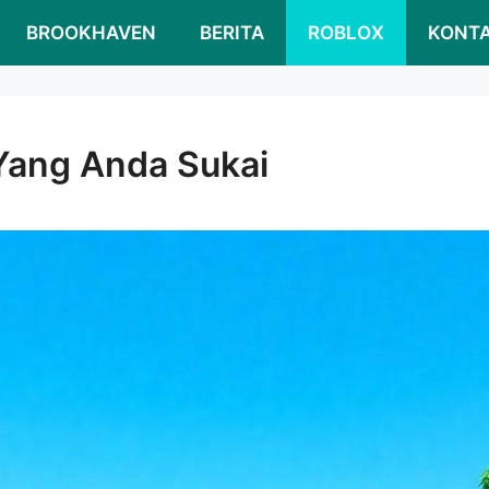
BROOKHAVEN
BERITA
ROBLOX
KONT
Yang Anda Sukai