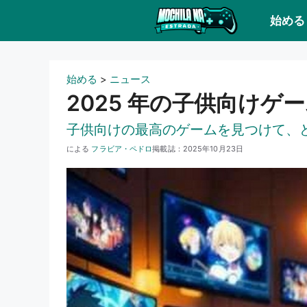
コ
始める
ン
テ
ン
始める
>
ニュース
ツ
2025 年の子供向けゲー
に
子供向けの最高のゲームを見つけて、
ス
による
フラビア・ペドロ
掲載誌：
2025年10月23日
キ
ッ
プ