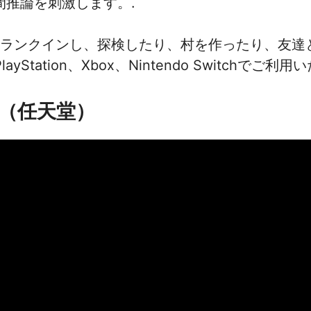
推論を刺激します。.
0にランクインし、探検したり、村を作ったり、友
layStation、Xbox、Nintendo Switchでご利
ー（任天堂）