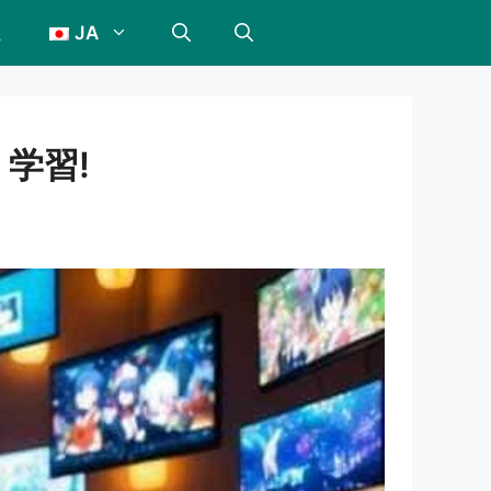
JA
、学習!