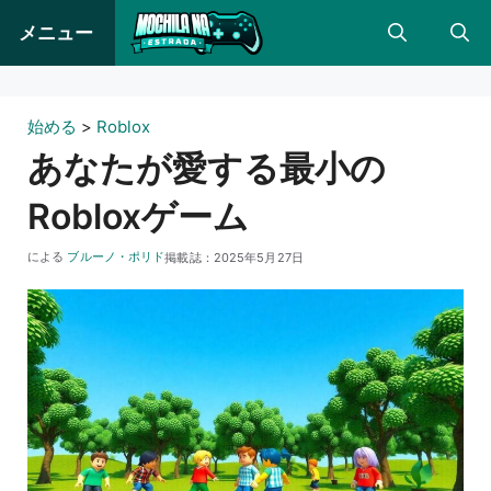
コ
メニュー
ン
テ
ン
始める
>
Roblox
ツ
あなたが愛する最小の
に
Robloxゲーム
ス
キ
による
ブルーノ・ポリド
掲載誌：
2025年5月27日
ッ
プ