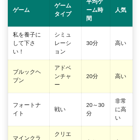
平均ゲ
ゲーム
ゲーム
ーム時
人気
タイプ
間
私を養子に
シミュ
して下さ
レーシ
30分
高い
い！
ョン
アドベ
ブルックヘ
ンチャ
20分
高い
ブン
ー
非常
フォートナ
20～30
戦い
に高
イト
分
い
クリエ
マインクラ