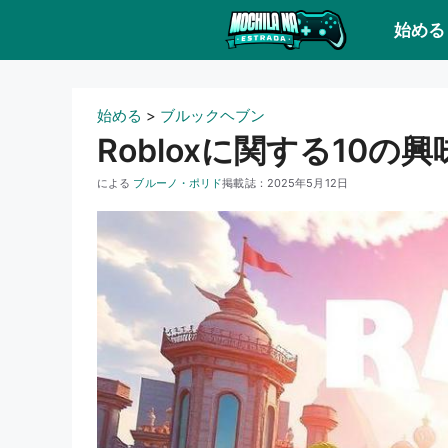
コ
始める
ン
テ
ン
始める
>
ブルックヘブン
ツ
Robloxに関する10の
に
による
ブルーノ・ポリド
掲載誌：
2025年5月12日
ス
キ
ッ
プ