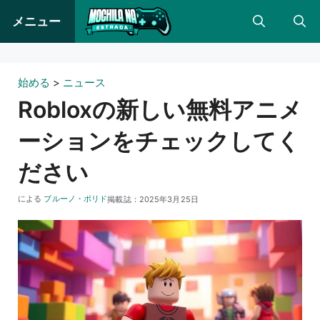
コ
メニュー
ン
テ
ン
始める
>
ニュース
ツ
Robloxの新しい無料アニメ
に
ーションをチェックしてく
ス
キ
ださい
ッ
による
ブルーノ・ポリド
掲載誌：
2025年3月25日
プ