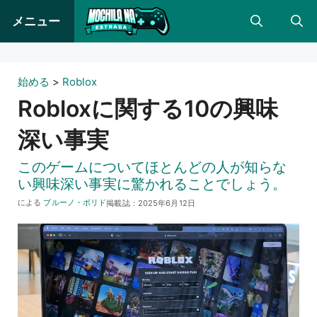
コ
メニュー
ン
テ
ン
始める
>
Roblox
ツ
Robloxに関する10の興味
に
深い事実
ス
キ
このゲームについてほとんどの人が知らな
ッ
い興味深い事実に驚かれることでしょう。
プ
による
ブルーノ・ポリド
掲載誌：
2025年6月12日