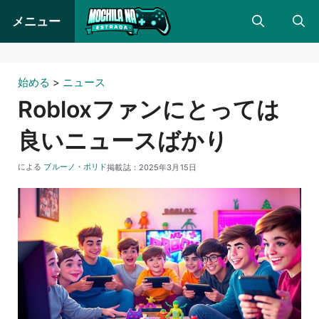
コ
メニュー
ン
テ
ン
始める
>
ニュース
ツ
Robloxファンにとっては
に
良いニュースばかり
ス
キ
による
ブルーノ・ポリド
掲載誌：
2025年3月15日
ッ
プ