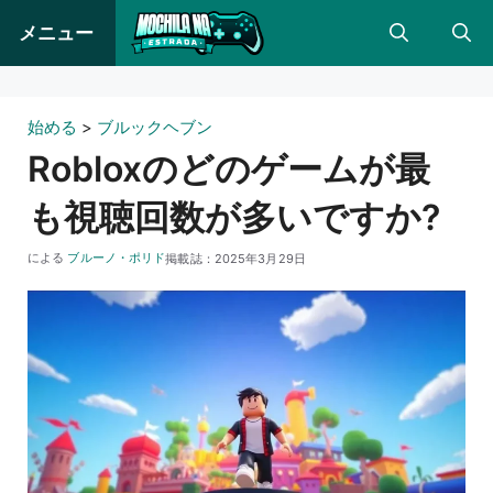
コ
メニュー
ン
テ
ン
始める
>
ブルックヘブン
ツ
Robloxのどのゲームが最
に
も視聴回数が多いですか?
ス
キ
による
ブルーノ・ポリド
掲載誌：
2025年3月29日
ッ
プ